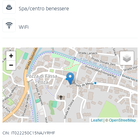
Spa/centro benessere
WiFi
+
−
Leaflet
|
©
OpenStreetMap
CIN: IT022250C15NAJYRMF