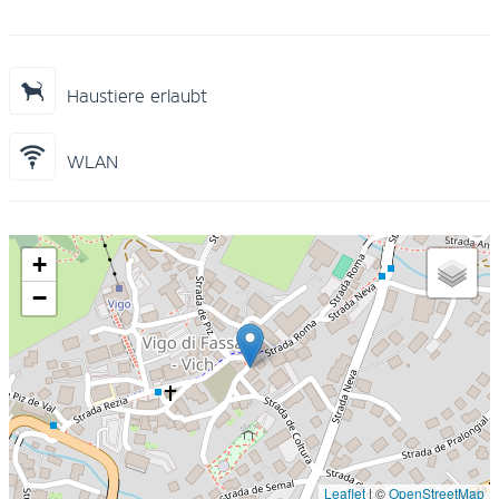
Haustiere erlaubt
WLAN
+
−
Leaflet
|
©
OpenStreetMap