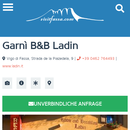
Garnì B&B Ladin
Vigo di Fassa
,
Strada de la Piazedela, 9
|
+39 0462 764493
|
www.ladin.it
UNVERBINDLICHE ANFRAGE