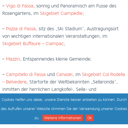
–
Vigo di Fassa
, sonnig und Panoramisch am Fusse des
Rosengartens, im
Skigebiet Ciampedìe
;
–
Pozza di Fassa
, sitz des „Ski Stadium“, Austragungsort
von wichtigen internationalen Veranstaltungen, im
Skigebiet Buffaure – Ciampac
;
–
Mazzin
, Entspannendes kleine Gemeinde;
–
Campitello di Fassa
und
Canazei
, im
Skigebiet Col Rodella
– Belvedere
, Startorte der Weltbekannten „Sellaronda“,
inmitten der herrlichen Langkofel-, Sella- und
Marmolatagruppen und am Fusse der Sella, Pordoi und
Cookies helfen uns dabei, unsere Dienste besser anbieten zu können. Durch
Fedaia Pässe.
das Aufrufen unserer Website stimmen Sie der Verwendung unserer Cookies
zu.
Weitere Informationen
Ok