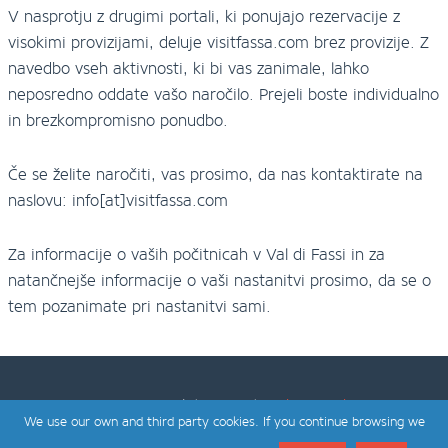
V nasprotju z drugimi portali, ki ponujajo rezervacije z
visokimi provizijami, deluje visitfassa.com brez provizije. Z
navedbo vseh aktivnosti, ki bi vas zanimale, lahko
neposredno oddate vašo naročilo. Prejeli boste individualno
in brezkompromisno ponudbo.
Če se želite naročiti, vas prosimo, da nas kontaktirate na
naslovu: info[at]visitfassa.com
Za informacije o vaših počitnicah v Val di Fassi in za
natančnejše informacije o vaši nastanitvi prosimo, da se o
tem pozanimate pri nastanitvi sami.
zasnovana in zgrajena spletna mesta v
bagaweb
We use our own and third party cookies. If you continue browsing we
O visitfassa.com
-
privacy policy