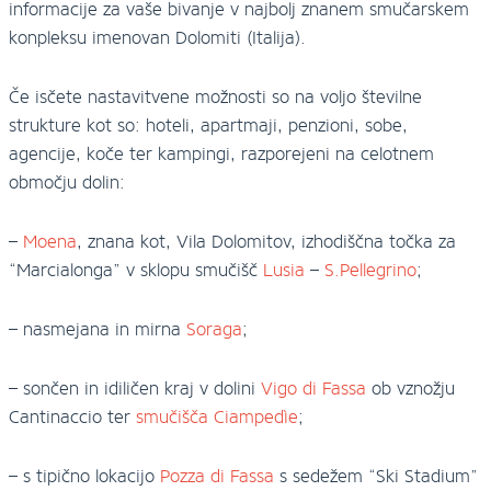
informacije za vaše bivanje v najbolj znanem smučarskem
konpleksu imenovan Dolomiti (Italija).
Če isčete nastavitvene možnosti so na voljo številne
strukture kot so: hoteli, apartmaji, penzioni, sobe,
agencije, koče ter kampingi, razporejeni na celotnem
območju dolin:
–
Moena
, znana kot, Vila Dolomitov, izhodiščna točka za
“Marcialonga” v sklopu smučišč
Lusia
–
S.Pellegrino
;
– nasmejana in mirna
Soraga
;
– sončen in idiličen kraj v dolini
Vigo di Fassa
ob vznožju
Cantinaccio ter
smučišča Ciampedìe
;
– s tipično lokacijo
Pozza di Fassa
s sedežem “Ski Stadium”