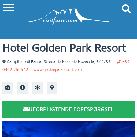
Hotel Golden Park Resort
Campitello di Fassa
,
Streda de Mesc de Novacela, 341/331
|
+39
0462 750542
|
www.goldenparkresort.com
UFORPLIGTENDE FORESPØRGSEL