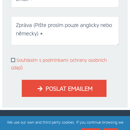
Zpráva (Pište prosím pouze anglicky nebo
německy) *
Souhlasím s podmínkami ochrany osobních
údajů
POSLAT EMAILEM
We use our own and third party cookies. If you continue browsing we
navržený a vyvinutý společností
bagaweb