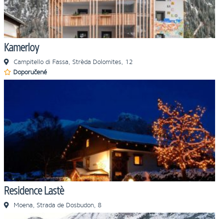
Kamerloy
Campitello di Fassa, Strèda Dolomites, 12
Doporučené
Residence Lastè
Moena, Strada de Dosbudon, 8