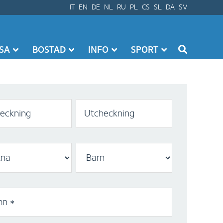
IT
EN
DE
NL
RU
PL
CS
SL
DA
SV
SSA
BOSTAD
INFO
SPORT
heckning
Utcheckning
n *