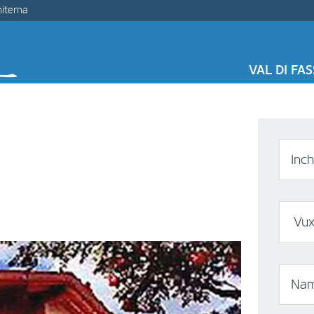
miterna
VAL DI FA
Inc
Nam