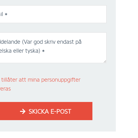
l *
delande (Var god skriv endast på
lska eller tyska) *
tillåter att mina personuppgifter
reras
SKICKA E-POST