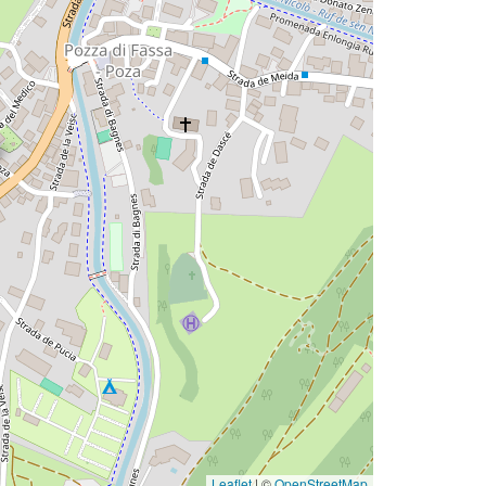
Leaflet
|
©
OpenStreetMap