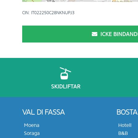
CIN: IT022250C28NKNUPJ3
ICKE BINDAN
SKIDLIFTAR
VAL DI FASSA
BOSTA
Moena
Hotell
Soraga
B&B