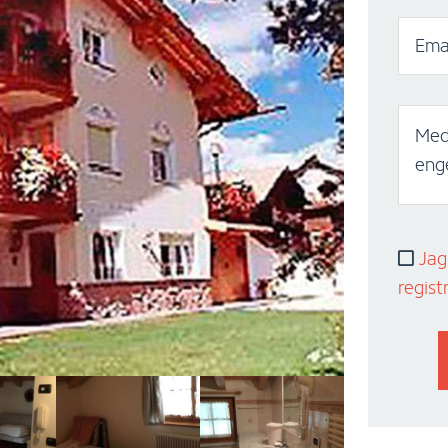
Emai
Med
enge
Jag 
regist