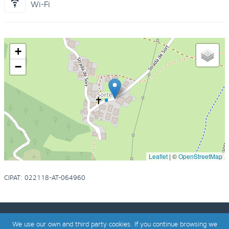
Wi-Fi
+
−
Leaflet
|
©
OpenStreetMap
CIPAT: 022118-AT-064960
We use our own and third party cookies. If you continue browsing we
planerad och utvecklad
bagaweb