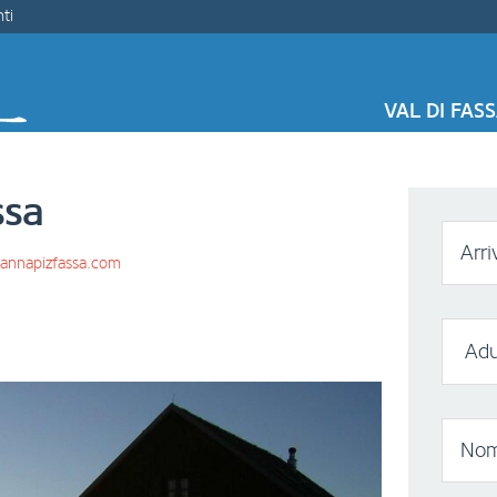
ti
VAL DI FAS
ssa
Arri
annapizfassa.com
Nom