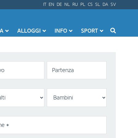
IT
EN
DE
NL
RU
PL
CS
SL
DA
SV
SA
ALLOGGI
INFO
SPORT
vo
Partenza
e *