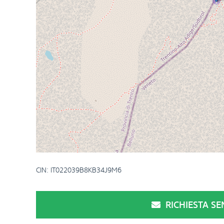
CIN: IT022039B8KB34J9M6
RICHIESTA S