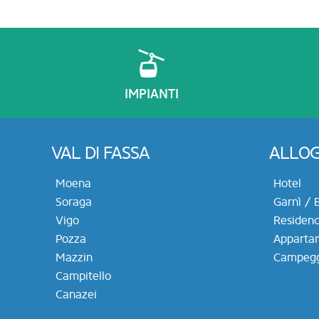
IMPIANTI
VAL DI FASSA
ALLOG
Moena
Hotel
Soraga
Garnì / 
Vigo
Residen
Pozza
Apparta
Mazzin
Campegg
Campitello
Canazei