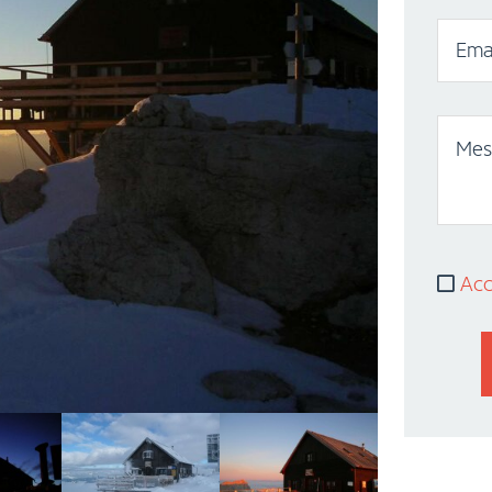
Emai
Mes
Acco