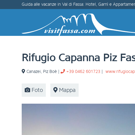
Guida alle vacanze in Val di Fassa: Hotel, Garnì e Appartamen
Rifugio Capanna Piz Fa
Canazei
,
Piz Boè
|
+39 0462 601723
|
www.rifugiocap
Foto
Mappa