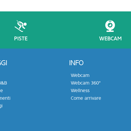
PISTE
WEBCAM
GI
INFO
Webcam
B&B
Webcam 360°
ce
Wellness
menti
Come arrivare
i