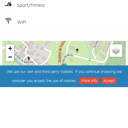
Sport/Fitness
WiFi
+
−
We use our own and third party cookies. If you continue browsing we
consider you accept the use of cookies.
More info
Accept
Leaflet
|
©
OpenStreetMap